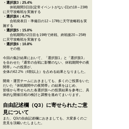
・選択肢3：25.4%
休戦期間3日目(定常イベントがない日)の18～23時
に天守攻略戦を実施する
・選択肢4：4.7%
合戦発表日・準備日の12～17時に天守攻略戦を実
施する
・選択肢5：15.0%
合戦期間の2日目を19時で終戦、終戦後20～25時
に天守攻略戦を実施する
・選択肢6：10.8%
その他
今回の集計結果において、「選択肢1」と「選択肢3」
を合わせた『通常の合戦に影響のない、休戦期間中の夜
間帯』への投票が、
全体の62.2%（6割以上）を占める結果となりました。
開発・運営チームにおきましても、多くのご投票をいた
だいた『休戦期間中の夜間帯』の結果をはじめ、
皆様から寄せられた各選択肢への投票結果を参考に、具
体的な開催日程の検討と調整を進めてまいります。
自由記述欄（Q3）に寄せられたご意
見について
また、Q3の自由記述欄におきましても、大変多くのご
意見を頂戴いたしました。