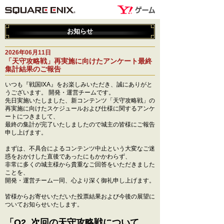
お知らせ
2026年06月11日
「天守攻略戦」再実施に向けたアンケート最終
集計結果のご報告
いつも『戦国IXA』をお楽しみいただき、誠にありがと
うございます。 開発・運営チームです。
先日実施いたしました、新コンテンツ「天守攻略戦」の
再実施に向けたスケジュールおよび仕様に関するアンケ
ートにつきまして、
最終の集計が完了いたしましたので城主の皆様にご報告
申し上げます。
まずは、不具合によるコンテンツ中止という大変なご迷
惑をおかけした直後であったにもかかわらず、
非常に多くの城主様から貴重なご回答をいただきました
ことを、
開発・運営チーム一同、心より深く御礼申し上げます。
皆様からお寄せいただいた投票結果および今後の展望に
ついてお知らせいたします。
「Q2. 次回の天守攻略戦について、