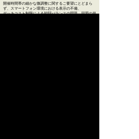
開催時間帯の細かな微調整に関するご要望にとどまら
ず、スマートフォン環境における表示の不備、
デッキコスト制限による戦闘バランスの問題、同盟の規
模に応じた参加資格（格差）へのご不満、
さらには開発・デバッグ体制や事前の情報発信のあり方
に対する厳しいお叱りなど、
今後の実装に向けた具体的な問題提起を多数頂戴してお
ります。
今後の対応方針およびスケジュール
について
開発・運営チームでは、今回の最終結果およびお寄せい
ただいたご指摘を真摯に受け止め、
「次回テスト開催の日程」および「具体的な仕様・UIの
改善点」についての検討を重ねております。
これら次回開催における改善方針、および具体的なスケ
ジュールにつきましては、
内容が決定いたしましたら改めてお知らせにて皆様へご
報告させていただきます。
発表まで今しばらくお待ちいただけますようお願い申し
上げます。
改めまして、この度のアンケートへの多大なるご協力、
誠にありがとうございました。