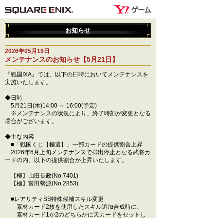
お知らせ
2026年05月19日
メンテナンスのお知らせ【5月21日】
『戦国IXA』では、以下の日時においてメンテナンスを
実施いたします。
◆日時
5月21日(木)14:00 ～ 16:00(予定)
※メンテナンスの状況により、終了時刻が変更となる
場合がございます。
◆主な内容
■「戦国くじ【極選】」一部カードの提供割合上昇
2026年6月上旬メンテナンスで排出停止となる武将カ
ードの内、以下の提供割合が上昇いたします。
【極】山田長政(No.7401)
【極】富田勢源(No.2853)
■レアリティSS特殊候補スキル変更
素材カード2枚を使用したスキル追加合成時に、
素材カード1か2のどちらかに天カードをセットし