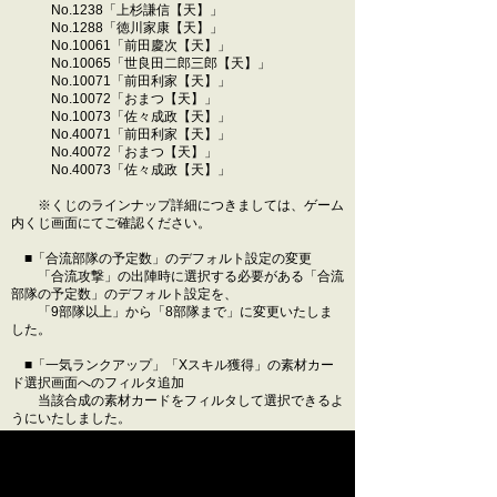
No.1238「上杉謙信【天】」
No.1288「徳川家康【天】」
No.10061「前田慶次【天】」
No.10065「世良田二郎三郎【天】」
No.10071「前田利家【天】」
No.10072「おまつ【天】」
No.10073「佐々成政【天】」
No.40071「前田利家【天】」
No.40072「おまつ【天】」
No.40073「佐々成政【天】」
※くじのラインナップ詳細につきましては、ゲーム
内くじ画面にてご確認ください。
■「合流部隊の予定数」のデフォルト設定の変更
「合流攻撃」の出陣時に選択する必要がある「合流
部隊の予定数」のデフォルト設定を、
「9部隊以上」から「8部隊まで」に変更いたしま
した。
■「一気ランクアップ」「Xスキル獲得」の素材カー
ド選択画面へのフィルタ追加
当該合成の素材カードをフィルタして選択できるよ
うにいたしました。
■一部画面への「最大指揮兵数を指揮して出陣」チェ
ックボックスの追加
「秘境探索」「秘境地での大殿討伐」の部隊選択項