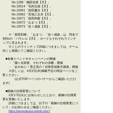
No.1286「織田信長【天】」
No.10014「毛利元就【天】」
No.10061「前田慶次【天】」
No.10062「百地三太夫【天】」
No.10071「前田利家【天】」
No.10072「おまつ【天】」
No.10073「佐々成政【天】」
※「前田利家」「おまつ」「佐々成政」は、同名で
別Noの「パラレル【天】」カードもそれぞれラインナ
ップに含まれます。
※くじのラインナップ詳細につきましては、ゲーム
内くじ画面にてご確認ください。
■各種イベントやキャンペーンの開催
・「賤ヶ岳前夜、それぞれの決断」開催
・「あやめと！雪之丞の！武将育成集中講座」開催
※詳しくは、4月2日(木)掲載予定の特設ページをご
覧ください。
(公式TOPページのバナーからご確認いただけ
ます)
■鍛錬の仕様変更について
3月17日(火)にお知らせしたとおり、鍛錬の仕様変
更を実施いたします。
詳細につきましては、以下の「鍛錬の仕様変更につ
いて」のお知らせをご確認ください。
https://sengokuixa.jp/info.php?