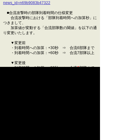
news_id=n69b9083b47322
■合流攻撃時の部隊到着時間の仕様変更
合流攻撃時における「部隊到着時間への加算秒」に
つきまして、
加算値が変動する「合流部隊数の閾値」を以下の通
り変更いたします。
▼変更前
・到着時間への加算：+30秒 ⇒ 合流6部隊まで
・到着時間への加算：+60秒 ⇒ 合流7部隊以上
▼変更後
・到着時間への加算：+30秒 ⇒ 合流
8
部隊まで
・到着時間への加算：+60秒 ⇒ 合流
9
部隊以上
■加勢部隊のソート機能について
拠点詳細「味方部隊」画面内に、加勢部隊の表示順
をソートできる機能を追加いたします。
▼ソート可能な項目
・待機時間が長い順
・指揮兵数減少が多い順
・最大HP減少が多い順
・HPが少ない順
■その他、不具合の修正やアップデート等