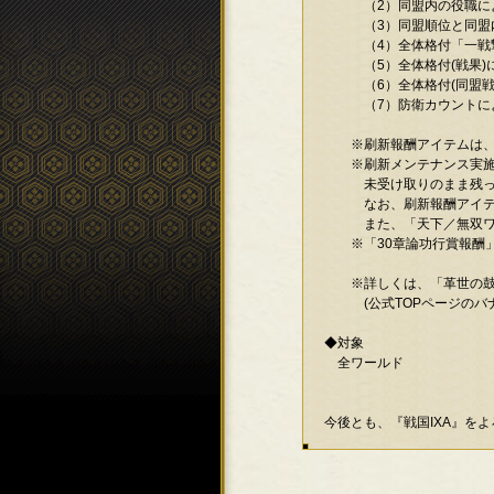
（2）同盟内の役職に
（3）同盟順位と同盟内
（4）全体格付「一戦撃
（5）全体格付(戦果)に
（6）全体格付(同盟戦果
（7）防衛カウントに
※刷新報酬アイテムは、
※刷新メンテナンス実施時
未受け取りのまま残ってい
なお、刷新報酬アイテム
また、「天下／無双ワール
※「30章論功行賞報酬」
※詳しくは、「革世の鼓
(公式TOPページのバナ
◆対象
全ワールド
今後とも、『戦国IXA』を