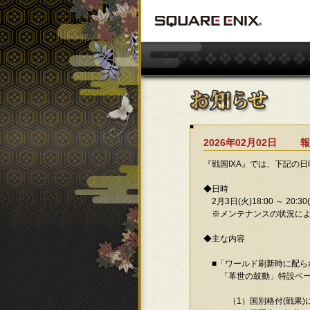
2026年02月02日
報
『戦国IXA』では、下記の
◆日時
2月3日(火)18:00 ～ 20:30
※メンテナンスの状況によ
◆主な内容
■「ワールド刷新時に配ら
「革世の鼓動」特設ページ
（1）国別格付(戦果)