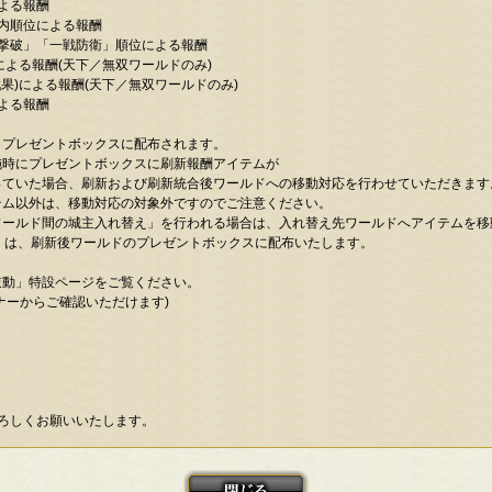
よる報酬
順位による報酬
破」「一戦防衛」順位による報酬
よる報酬(天下／無双ワールドのみ)
)による報酬(天下／無双ワールドのみ)
よる報酬
プレゼントボックスに配布されます。
にプレゼントボックスに刷新報酬アイテムが
た場合、刷新および刷新統合後ワールドへの移動対応を行わせていただきます
以外は、移動対応の対象外ですのでご注意ください。
ド間の城主入れ替え」を行われる場合は、入れ替え先ワールドへアイテムを移
は、刷新後ワールドのプレゼントボックスに配布いたします。
動」特設ページをご覧ください。
ーからご確認いただけます)
よろしくお願いいたします。