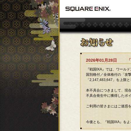
2026年01月28日
「
『戦国IXA』では、ワールド
国別格付／全体格付の「攻
「2,147,483,647」
本不具合につきまして、現
不具合発生中に獲得したポ
ご利用の皆さまにはご迷惑
今後とも、『戦国IXA』を