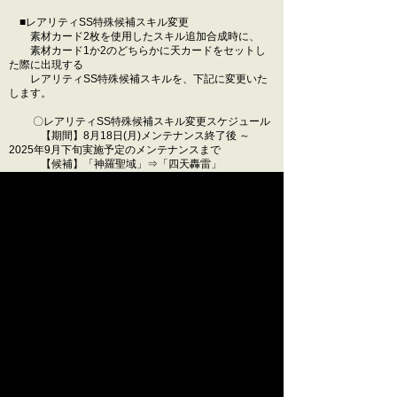
■レアリティSS特殊候補スキル変更
素材カード2枚を使用したスキル追加合成時に、
素材カード1か2のどちらかに天カードをセットし
た際に出現する
レアリティSS特殊候補スキルを、下記に変更いた
します。
〇レアリティSS特殊候補スキル変更スケジュール
【期間】8月18日(月)メンテナンス終了後 ～
2025年9月下旬実施予定のメンテナンスまで
【候補】「神羅聖域」⇒「四天轟雷」
■その他、不具合の修正やアップデート等
◆対象
全ワールド
今後とも、『戦国IXA』をよろしくお願いいたします。
閉じる
© SQUARE ENIX