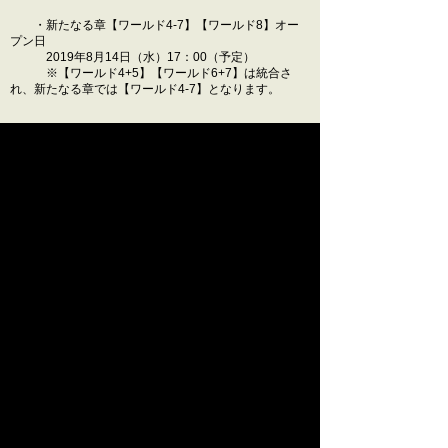
・新たなる章【ワールド4-7】【ワールド8】オー
プン日
2019年8月14日（水）17：00（予定）
※【ワールド4+5】【ワールド6+7】は統合さ
れ、新たなる章では【ワールド4-7】となります。
◆新たなる章へ引き継がれるデータ
・武将カード（【ワールド1】【ワールド2+3】は
500枚まで、【ワールド4-7】は500枚まで、【ワールド
8】は200枚までとなります。）
※ステータスも全て引き継がれます。
・金
・銅銭（20万まで）
・各種戦国くじチケット ※各種片鱗も含みます。
【2019年7月10日 16:20頃 追記】
【ワールド4-7】の武将カード引き継ぎ可能枚数を
「400枚」と記載しておりましたが、
正しくは「500枚」となりますため、訂正させていただ
きます。
ご迷惑をお掛けし、大変申し訳ございませんでした。
今後とも『戦国IXA』をよろしくお願いします。